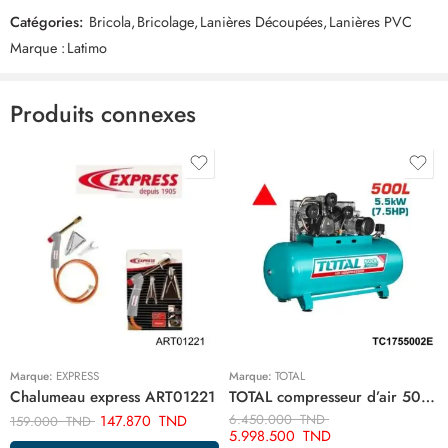
Catégories:
Bricola
,
Bricolage
,
Lanières Découpées
,
Lanières PVC
Commentaires
Marque :
Latimo
Il n'y a pas encore de critiques.
Produits connexes
Marque:
EXPRESS
Marque:
TOTAL
Chalumeau express ART01221
TOTAL compresseur d’air 500 litre 7.5hp TC1755002E
147.870
TND
6.450.000
TND
159.000
TND
5.998.500
TND