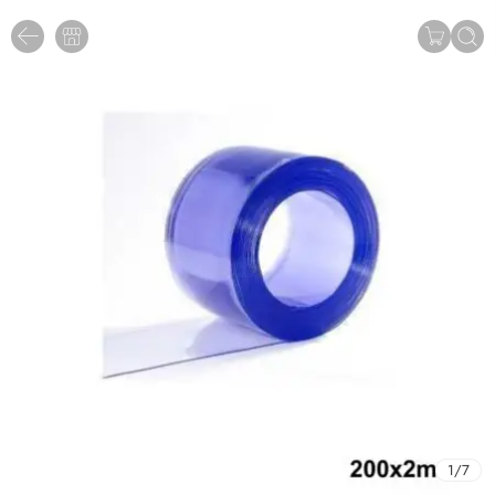
1
/
7