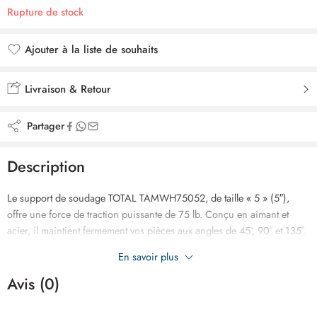
Rupture de stock
Ajouter à la liste de souhaits
Ajouté à la liste de souhaits
Livraison & Retour
Partager
Description
Le support de soudage TOTAL TAMWH75052, de taille « 5 » (5″),
offre une force de traction puissante de 75 lb. Conçu en aimant et
acier, il maintient fermement vos pièces aux angles de 45°, 90° et 135°.
Ses dimensions sont de 189,5 × 122,2 × 25,4 mm pour un poids de
En savoir plus
1041 g, idéal pour des soudures précises et sécurisées.
Avis (0)