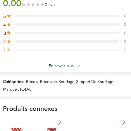
0.00
0 avis
5
0
4
0
3
0
2
0
1
0
Soyez le premier à donner votre avis sur “TOTAL support de
En savoir plus
soudage taille « 5 » TAMWH75052”
Catégories:
Bricola
,
Bricolage
,
Soudage
,
Support De Soudage
Commentaires
Marque :
TOTAL
Il n'y a pas encore de critiques.
Produits connexes