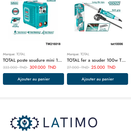
Marque:
TOTAL
Marque:
TOTAL
TOTAL poste soudure mini 160a TW216018
TOTAL fer a souder 100w TET10006
309.000
TND
25.000
TND
333.000
TND
27.000
TND
Ajouter au panier
Ajouter au panier