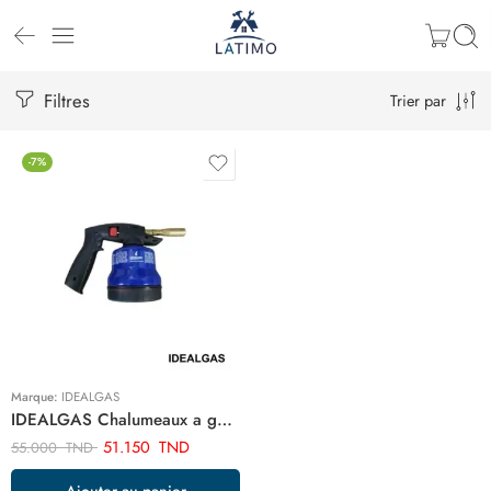
Filtres
Trier par
-7%
Marque:
IDEALGAS
IDEALGAS Chalumeaux a gaz R392
51.150
TND
55.000
TND
Ajouter au panier