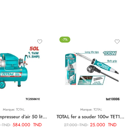
-7%
Marque:
TOTAL
Marque:
TOTAL
TOTAL compresseur d’air 50 litre TC255061E
TOTAL fer a souder 100w TET10006
584.000
TND
25.000
TND
0
TND
27.000
TND