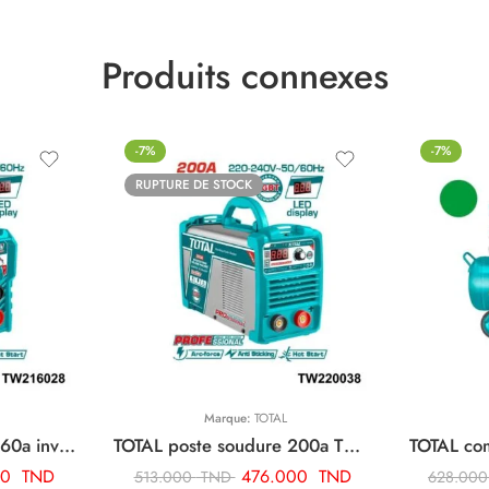
Produits connexes
-7%
-7%
RUPTURE DE STOCK
Marque:
TOTAL
TOTAL poste soudure 160a inverter TW216028
TOTAL poste soudure 200a TW220038
00
TND
476.000
TND
513.000
TND
628.00