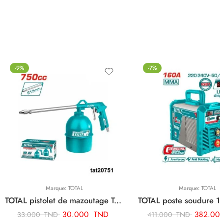
-9%
-7%
Marque:
TOTAL
Marque:
TOTAL
TOTAL pistolet de mazoutage TAT20751
30.000
TND
382.0
33.000
TND
411.000
TND