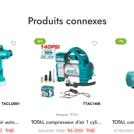
Produits connexes
-8%
-7%
Marque:
TOTAL
TOTAL compresseur d’air automatique sans fil TACLI2001
TOTAL compresseur d’air 1 cylindre TTAC1406
70
TND
96.000
TND
104.000
TND
3.192.00