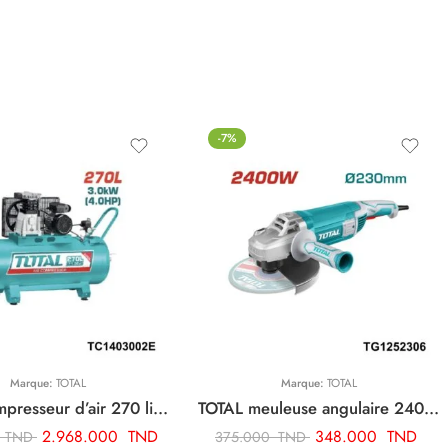
-7%
Marque:
TOTAL
Marque:
TOTAL
TOTAL compresseur d’air 270 litre TC1403002E
TOTAL meuleuse angulaire 2400w-230mm TG1252306
2.968.000
TND
348.000
TND
0
TND
375.000
TND