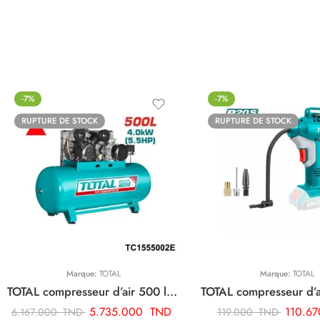
-7%
-7%
RUPTURE DE STOCK
RUPTURE DE STOCK
Marque:
TOTAL
Marque:
TOTAL
TOTAL compresseur d’air 500 litre 5.5hp TC1555002E
5.735.000
TND
110.6
6.167.000
TND
119.000
TND