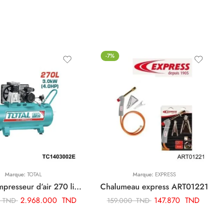
-7%
Marque:
TOTAL
Marque:
EXPRESS
TOTAL compresseur d’air 270 litre TC1403002E
Chalumeau express ART01221
2.968.000
TND
147.870
TND
0
TND
159.000
TND