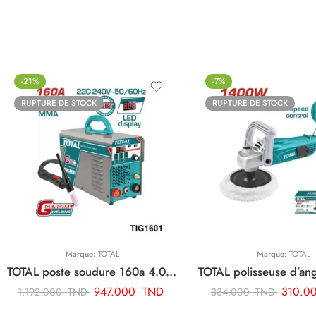
-21%
-7%
RUPTURE DE STOCK
RUPTURE DE STOCK
Marque:
TOTAL
Marque:
TOTAL
TOTAL poste soudure 160a 4.0 tig mma onduleur TIG1601
947.000
TND
310.0
1.192.000
TND
334.000
TND