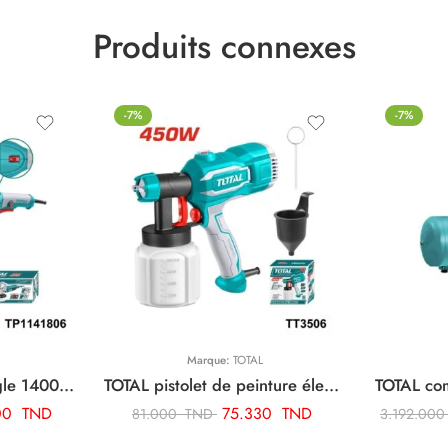
Produits connexes
-7%
-7%
Marque:
TOTAL
TOTAL polisseuse d’angle 1400w TP1141806
TOTAL pistolet de peinture électrique 450w TT3506
00
TND
75.330
TND
81.000
TND
3.192.00