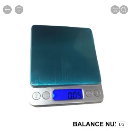
1
/
2