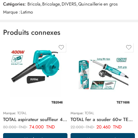
Catégories:
Bricola
,
Bricolage
,
DIVERS
,
Quincaillerie en gros
Commentaires
Marque :
Latimo
Il n'y a pas encore de critiques.
Produits connexes
Marque:
TOTAL
Marque:
TOTAL
TOTAL aspirateur souffleur 400w TB2046
TOTAL fer a souder 60w TET1606
74.000
TND
20.460
TND
80.000
TND
22.000
TND