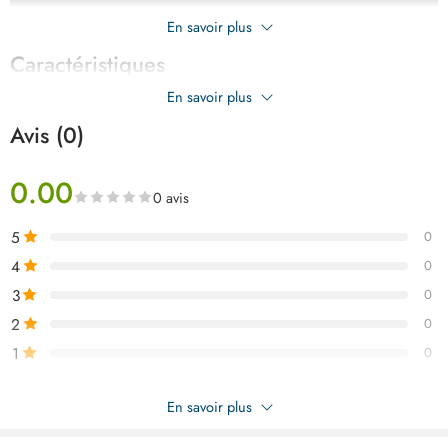
En savoir plus
Caractéristiques
En savoir plus
Avis (0)
0.00
0 avis
5
0
4
0
3
0
2
0
1
0
Soyez le premier à donner votre avis sur “Balance de table
En savoir plus
numérique 2kg ART02526”