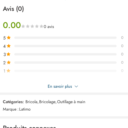
Avis (0)
0.00
0 avis
5
0
4
0
3
0
2
0
1
0
Soyez le premier à donner votre avis sur “Latimo Couteau de
En savoir plus
grattage ART02979”
Catégories:
Bricola
,
Bricolage
,
Outillage à main
Commentaires
Marque :
Latimo
Il n'y a pas encore de critiques.