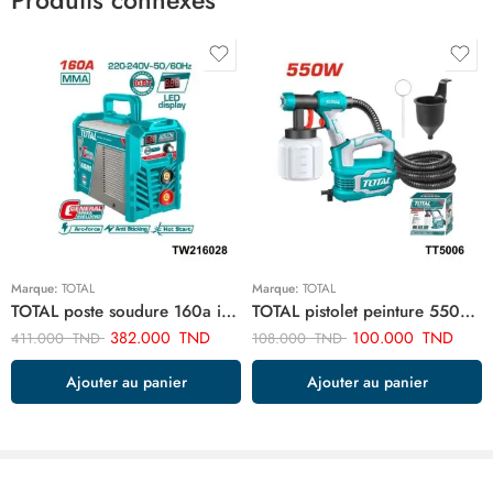
Produits connexes
Marque:
TOTAL
Marque:
TOTAL
TOTAL poste soudure 160a inverter TW216028
TOTAL pistolet peinture 550w TT5006
382.000
TND
100.000
TND
411.000
TND
108.000
TND
Ajouter au panier
Ajouter au panier