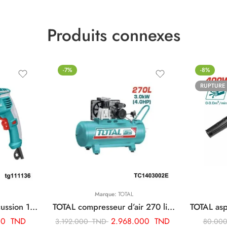
Produits connexes
-7%
-8%
RUPTURE
Marque:
TOTAL
TOTAL perceuse a percussion 13mm-1010w TG111136
TOTAL compresseur d’air 270 litre TC1403002E
00
TND
2.968.000
TND
3.192.000
TND
80.00