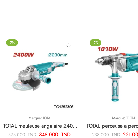
-7%
-7%
Marque:
TOTAL
Marque:
TOTAL
TOTAL meuleuse angulaire 2400w-230mm TG1252306
348.000
TND
221.0
375.000
TND
238.000
TND