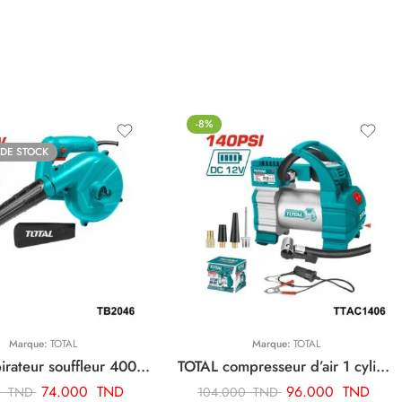
-8%
 DE STOCK
Marque:
TOTAL
Marque:
TOTAL
TOTAL aspirateur souffleur 400w TB2046
TOTAL compresseur d’air 1 cylindre TTAC1406
74.000
TND
96.000
TND
0
TND
104.000
TND