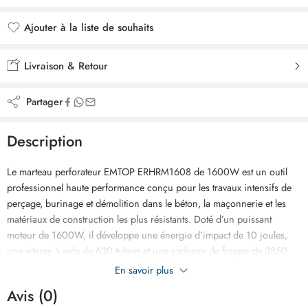
Ajouter à la liste de souhaits
Ajouté à la liste de souhaits
Livraison & Retour
Partager
Description
Le marteau perforateur EMTOP ERHRM1608 de 1600W est un outil
professionnel haute performance conçu pour les travaux intensifs de
perçage, burinage et démolition dans le béton, la maçonnerie et les
matériaux de construction les plus résistants. Doté d’un puissant
moteur de 1600W, il développe une énergie d’impact de 10 joules,
une vitesse à vide de 630 tr/min et une cadence de frappe de 3850
coups par minute pour garantir une efficacité maximale sur les
En savoir plus
chantiers. Son mandrin SDS MAX assure un changement rapide des
Avis (0)
accessoires et une excellente transmission de la puissance. Il permet