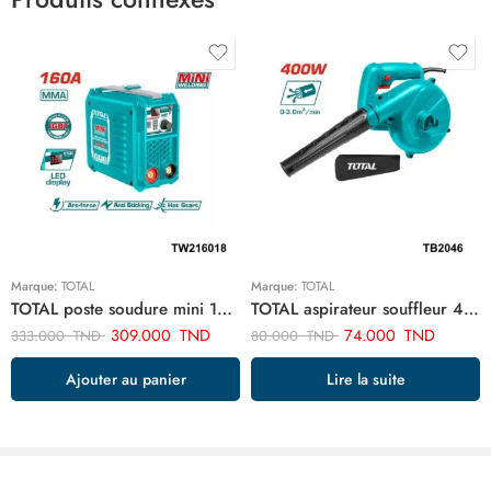
Marque:
TOTAL
Marque:
TOTAL
TOTAL poste soudure mini 160a TW216018
TOTAL aspirateur souffleur 400w TB2046
309.000
TND
74.000
TND
333.000
TND
80.000
TND
Ajouter au panier
Lire la suite