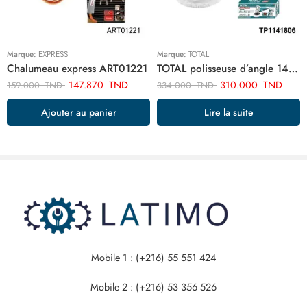
Marque:
EXPRESS
Marque:
TOTAL
Chalumeau express ART01221
TOTAL polisseuse d’angle 1400w TP1141806
147.870
TND
310.000
TND
159.000
TND
334.000
TND
Ajouter au panier
Lire la suite
Mobile 1 : (+216) 55 551 424
Mobile 2 : (+216) 53 356 526