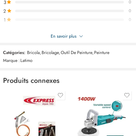
3
0
2
0
1
0
Soyez le premier à donner votre avis sur “Palette Aluminium 25cm
En savoir plus
ART02968”
Catégories:
Bricola
,
Bricolage
,
Outil De Peinture
,
Peinture
Commentaires
Marque :
Latimo
Il n'y a pas encore de critiques.
Produits connexes