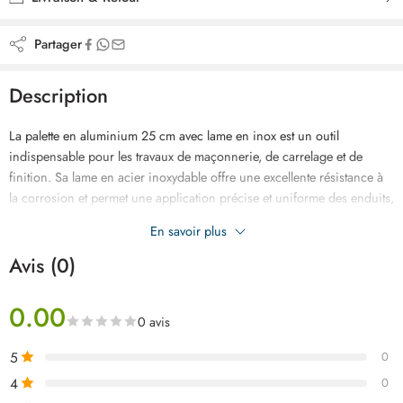
Partager
Description
La palette en aluminium 25 cm avec lame en inox est un outil
indispensable pour les travaux de maçonnerie, de carrelage et de
finition. Sa lame en acier inoxydable offre une excellente résistance à
la corrosion et permet une application précise et uniforme des enduits,
mortiers ou colles. Légère, robuste et ergonomique, elle garantit
En savoir plus
confort et durabilité sur tous vos chantiers.
Avis (0)
0.00
0 avis
5
0
4
0