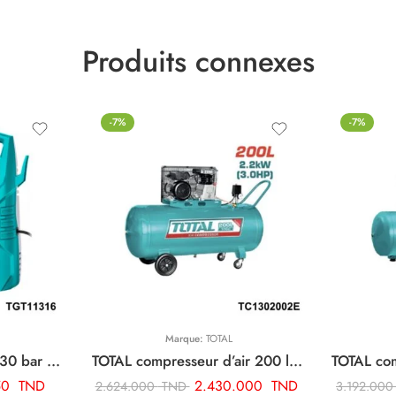
Produits connexes
-7%
-7%
Marque:
TOTAL
TOTAL Laveur 1400w 130 bar TGT11316
TOTAL compresseur d’air 200 litre 220v monophase TC1302002E
50
TND
2.430.000
TND
2.624.000
TND
3.192.00