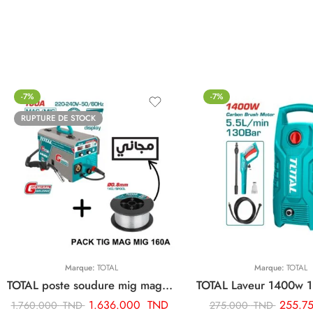
-7%
-7%
RUPTURE DE STOCK
Marque:
TOTAL
Marque:
TOTAL
TOTAL poste soudure mig mag 160a 220/240 inverter + Cadeaux Bobine fil TMGT1601
1.636.000
TND
255.7
1.760.000
TND
275.000
TND