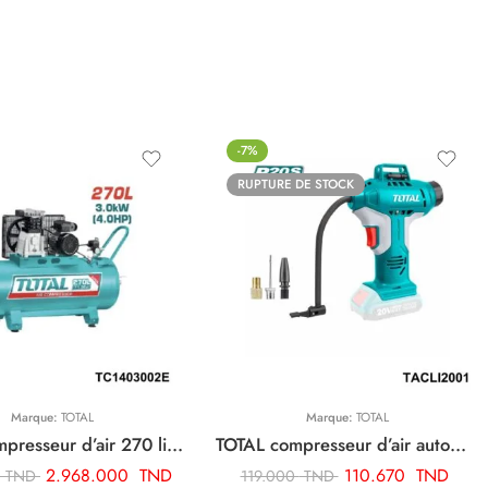
-7%
RUPTURE DE STOCK
Marque:
TOTAL
Marque:
TOTAL
TOTAL compresseur d’air 270 litre TC1403002E
TOTAL compresseur d’air automatique sans fil TACLI2001
2.968.000
TND
110.670
TND
0
TND
119.000
TND