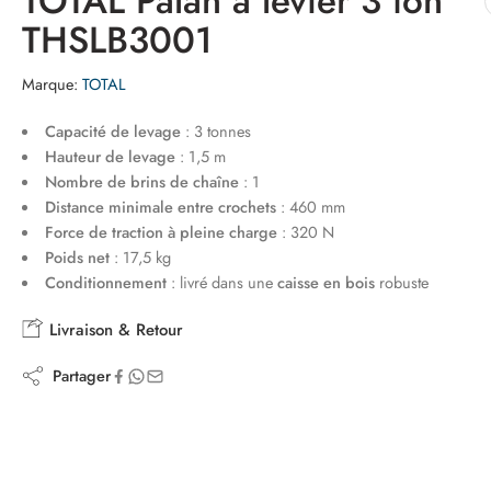
TOTAL Palan a levier 3 ton
THSLB3001
Marque:
TOTAL
Capacité de levage
: 3 tonnes
Hauteur de levage
: 1,5 m
Nombre de brins de chaîne
: 1
Distance minimale entre crochets
: 460 mm
Force de traction à pleine charge
: 320 N
Poids net
: 17,5 kg
Conditionnement
: livré dans une
caisse en bois
robuste
Livraison & Retour
Partager