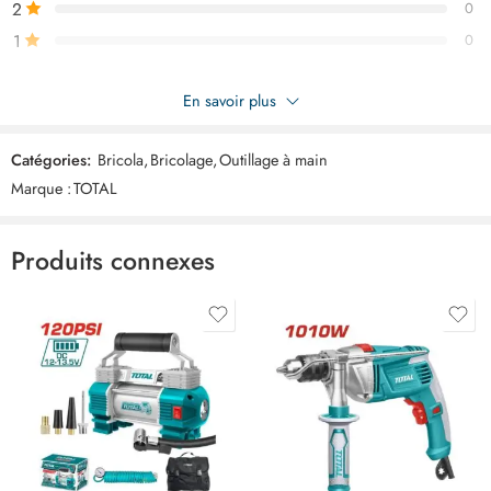
2
0
1
0
Soyez le premier à donner votre avis sur “TOTAL brosse torsade
En savoir plus
TAC32051”
Catégories:
Bricola
,
Bricolage
,
Outillage à main
Commentaires
Marque :
TOTAL
Il n'y a pas encore de critiques.
Produits connexes