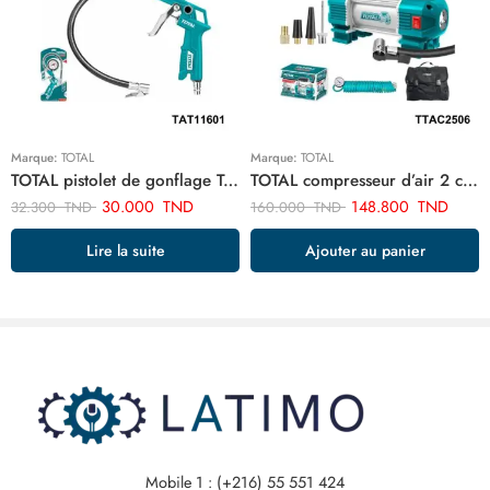
Marque:
TOTAL
Marque:
TOTAL
TOTAL pistolet de gonflage TAT11601
TOTAL compresseur d’air 2 cylindre TTAC2506
30.000
TND
148.800
TND
32.300
TND
160.000
TND
Lire la suite
Ajouter au panier
Mobile 1 : (+216) 55 551 424