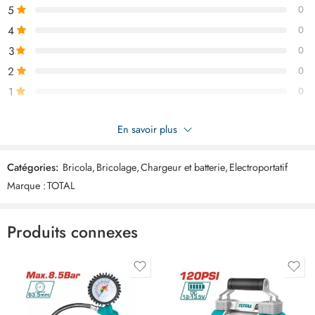
5
0
4
0
3
0
2
0
1
0
Soyez le premier à donner votre avis sur “TOTAL chargeur batterie
En savoir plus
4ah 6en1 TFCLI2064”
Catégories:
Bricola
,
Bricolage
,
Chargeur et batterie
,
Electroportatif
Commentaires
Marque :
TOTAL
Il n'y a pas encore de critiques.
Produits connexes