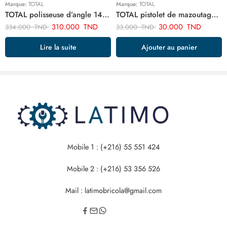
Marque:
TOTAL
Marque:
TOTAL
TOTAL polisseuse d’angle 1400w TP1141806
TOTAL pistolet de mazoutage TAT20751
310.000
TND
30.000
TND
334.000
TND
33.000
TND
Lire la suite
Ajouter au panier
Mobile 1 : (+216) 55 551 424
Mobile 2 : (+216) 53 356 526
Mail : latimobricola@gmail.com