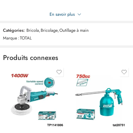
Soyez le premier à donner votre avis sur “TOTAL ciseau 215mm
En savoir plus
THSCRS812001”
Catégories:
Bricola
,
Bricolage
,
Outillage à main
Commentaires
Marque :
TOTAL
Il n'y a pas encore de critiques.
Produits connexes