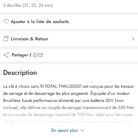
3 douilles (21, 22, 24 mm)
Ajouter à la liste de souhaits
Ajouté à la liste de souhaits
Livraison & Retour
Partager
Description
La clé à chocs sans fil TOTAL TIWLI20551 est conçue pour les travaux
de serrage et de desserrage les plus exigeants. Équipée d’un moteur
Brushless haute performance alimenté par une batterie 20V (non
incluse), elle délivre un couple de serrage impressionnant de 550 Nm
et un couple de desserrage maximal de 700 Nm, idéal pour les roues
de véhicules, les structures métalliques, les travaux mécaniques et les
chantiers professionnels. Son entraînement carré 1/2″ assure une
En savoir plus
excellente compatibilité avec les douilles standards, tandis que ses 3