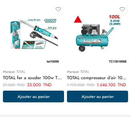
Marque:
TOTAL
Marque:
TOTAL
TOTAL fer a souder 100w TET10006
TOTAL compresseur d’air 100 litres 3cv TC1301006E
25.000
TND
1.646.100
TND
27.000
TND
1.770.000
TND
Ajouter au panier
Ajouter au panier