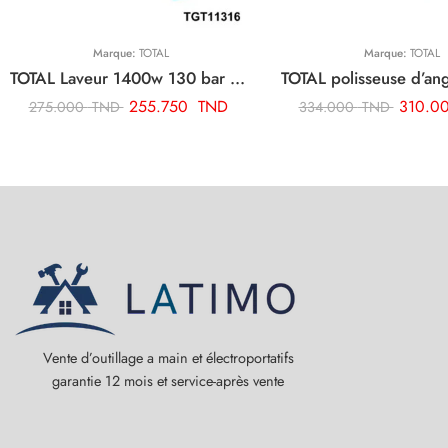
Marque:
TOTAL
Marque:
TOTAL
TOTAL Laveur 1400w 130 bar TGT11316
255.750
TND
310.0
275.000
TND
334.000
TND
Vente d’outillage a main et électroportatifs
garantie 12 mois et service-après vente