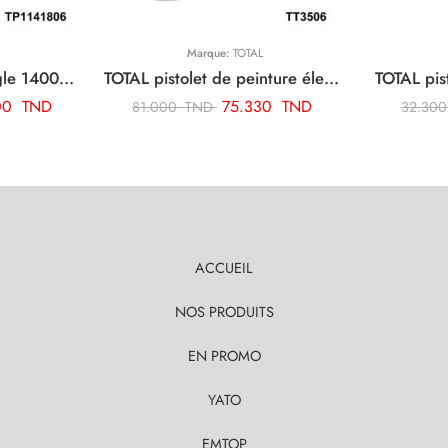
Marque:
TOTAL
TOTAL polisseuse d’angle 1400w TP1141806
TOTAL pistolet de peinture électrique 450w TT3506
00
TND
75.330
TND
81.000
TND
32.30
ACCUEIL
NOS PRODUITS
EN PROMO
YATO
EMTOP