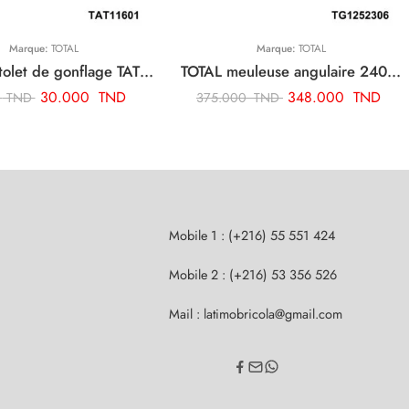
Marque:
TOTAL
Marque:
TOTAL
TOTAL pistolet de gonflage TAT11601
TOTAL meuleuse angulaire 2400w-230mm TG1252306
30.000
TND
348.000
TND
0
TND
375.000
TND
Mobile 1 : (+216) 55 551 424
Mobile 2 : (+216) 53 356 526
Mail : latimobricola@gmail.com