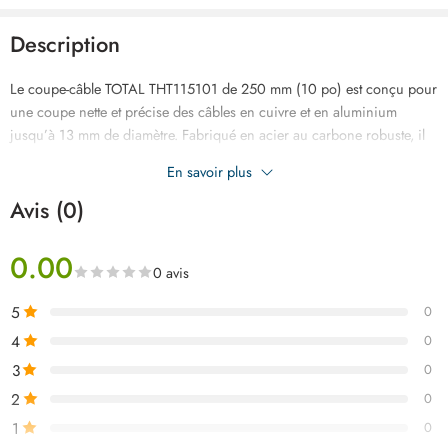
Description
Le coupe-câble TOTAL THT115101 de 250 mm (10 po) est conçu pour
une coupe nette et précise des câbles en cuivre et en aluminium
jusqu’à 13 mm de diamètre. Fabriqué en acier au carbone robuste, il
garantit durabilité, efficacité et confort d’utilisation dans tous vos
En savoir plus
travaux électriques professionnels ou domestiques.
Avis (0)
0.00
0 avis
5
0
4
0
3
0
2
0
1
0