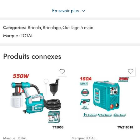
Soyez le premier à donner votre avis sur “TOTAL Coupe cable
En savoir plus
250mm THT115101”
Catégories:
Bricola
,
Bricolage
,
Outillage à main
Commentaires
Marque :
TOTAL
Il n'y a pas encore de critiques.
Produits connexes
Marque:
TOTAL
Marque:
TOTAL