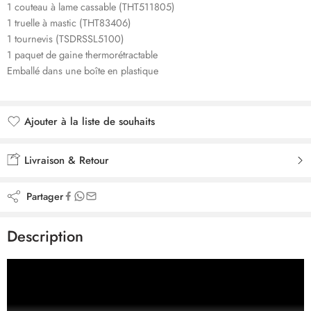
1 couteau à lame cassable (THT511805)
1 truelle à mastic (THT83406)
1 tournevis (TSDRSSL5100)
1 paquet de gaine thermorétractable
Emballé dans une boîte en plastique
Ajouter à la liste de souhaits
Ajouté à la liste de souhaits
Livraison & Retour
Partager
Description