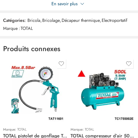
Soyez le premier à donner votre avis sur “TOTAL decapeur 2000w
En savoir plus
+ outils TB200561”
Catégories:
Bricola
,
Bricolage
,
Décapeur thermique
,
Electroportatif
Commentaires
Marque :
TOTAL
Il n'y a pas encore de critiques.
Produits connexes
Marque:
TOTAL
Marque:
TOTAL
TOTAL pistolet de gonflage TAT11601
TOTAL compresseur d’air 500 litre 7.5hp TC1755002E