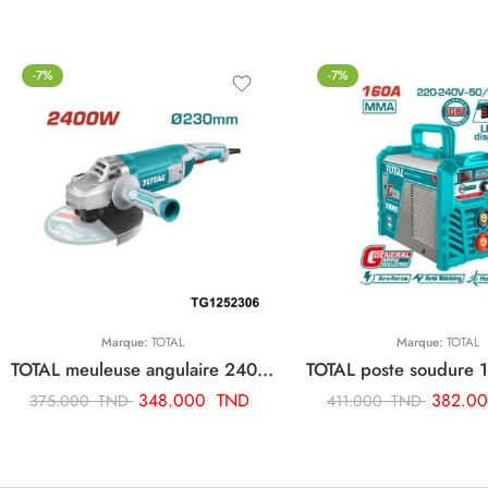
-7%
-7%
Marque:
TOTAL
Marque:
TOTAL
TOTAL meuleuse angulaire 2400w-230mm TG1252306
348.000
TND
382.0
375.000
TND
411.000
TND