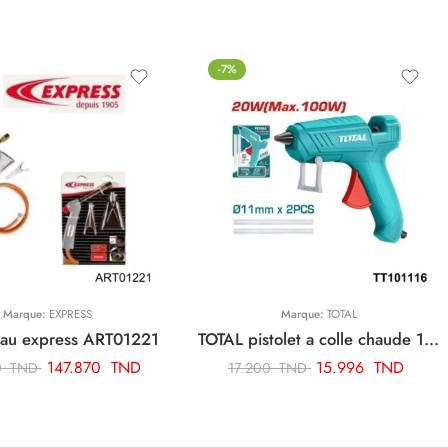
-7%
Marque:
EXPRESS
Marque:
TOTAL
au express ART01221
TOTAL pistolet a colle chaude 100w TT101116
147.870
TND
15.996
TND
0
TND
17.200
TND