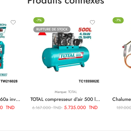
Produits connexes
-7%
-7%
RUPTURE DE STOCK
Marque:
TOTAL
TOTAL poste soudure 160a inverter TW216028
TOTAL compresseur d’air 500 litre 5.5hp TC1555002E
Chalume
00
TND
5.735.000
TND
6.167.000
TND
159.00