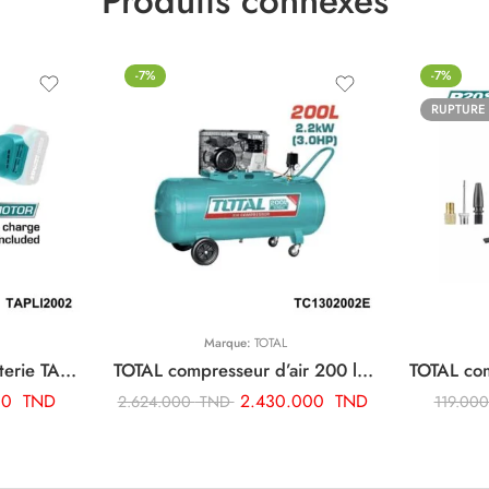
Produits connexes
-7%
-7%
RUPTURE
Marque:
TOTAL
TOTAL polisseuse a batterie TAPLI2002
TOTAL compresseur d’air 200 litre 220v monophase TC1302002E
00
TND
2.430.000
TND
2.624.000
TND
119.00