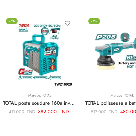
-7%
-7%
Marque:
TOTAL
Marque:
TOTAL
TOTAL poste soudure 160a inverter TW216028
382.000
TND
480.0
411.000
TND
517.000
TND