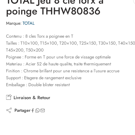
TOTAL Jeu 8 cle torx a
poinge THHW80836
Marque:
TOTAL
Contenu : 8 cles Torx a poignee en T
Tailles : T10×100, T15×100, T20×100, T25×150, T30×150, T40×150
T45×200, T50×200
Poignee : Forme en T pour une force de vissage optimale
Materiau : Acier S2 de haute qualite, traite thermiquement
Finition : Chrome brillant pour une resistance a l’usure accrue
Support : Etagere de rangement exclusive
Emballage : Double blister resistant
Livraison & Retour
Partager