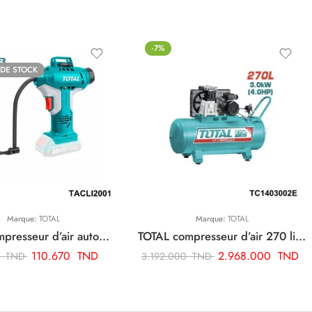
-7%
 DE STOCK
Marque:
TOTAL
Marque:
TOTAL
TOTAL compresseur d’air automatique sans fil TACLI2001
TOTAL compresseur d’air 270 litre TC1403002E
110.670
TND
2.968.000
TND
0
TND
3.192.000
TND