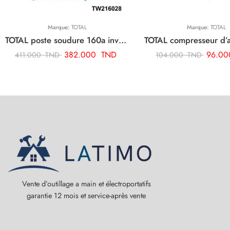
Marque:
TOTAL
Marque:
TOTAL
TOTAL poste soudure 160a inverter TW216028
382.000
TND
96.0
411.000
TND
104.000
TND
Vente d’outillage a main et électroportatifs
garantie 12 mois et service-après vente