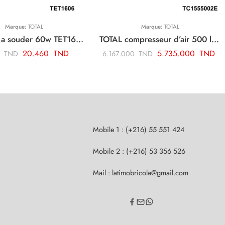
Marque:
TOTAL
Marque:
TOTAL
TOTAL fer a souder 60w TET1606
TOTAL compresseur d’air 500 litre 5.5hp TC1555002E
20.460
TND
5.735.000
TND
0
TND
6.167.000
TND
Mobile 1 : (+216) 55 551 424
Mobile 2 : (+216) 53 356 526
Mail : latimobricola@gmail.com