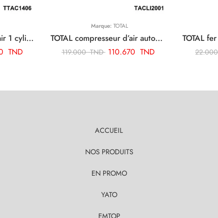
Marque:
TOTAL
TOTAL compresseur d’air 1 cylindre TTAC1406
TOTAL compresseur d’air automatique sans fil TACLI2001
00
TND
110.670
TND
119.000
TND
22.00
ACCUEIL
NOS PRODUITS
EN PROMO
YATO
EMTOP