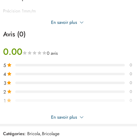
Précision 1mm/m
Longueur 40cm
En savoir plus
Épaisseur du couvercle en aluminium : 1 mm
Avis (0)
0.00
0 avis
5
0
4
0
3
0
2
0
1
0
Soyez le premier à donner votre avis sur “TOTAL niveau eau 40cm
En savoir plus
TMT24036”
Catégories:
Bricola
,
Bricolage
Commentaires