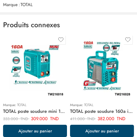
Marque :
TOTAL
Il n'y a pas encore de critiques.
Produits connexes
Marque:
TOTAL
Marque:
TOTAL
TOTAL poste soudure mini 160a TW216018
TOTAL poste soudure 160a inverter TW216028
309.000
TND
382.000
TND
333.000
TND
411.000
TND
Ajouter au panier
Ajouter au panier