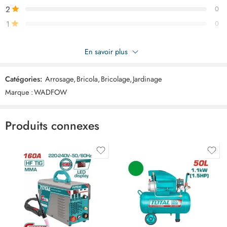
2
0
1
0
Soyez le premier à donner votre avis sur “WADFOW arroseur
En savoir plus
oscillant WSN1E17”
Catégories:
Arrosage
,
Bricola
,
Bricolage
,
Jardinage
Commentaires
Marque :
WADFOW
Il n'y a pas encore de critiques.
Produits connexes