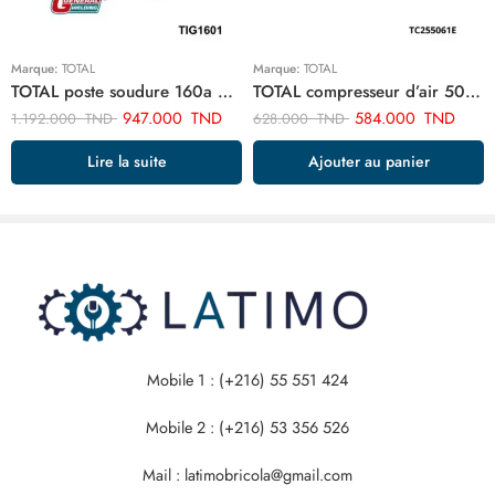
Marque:
TOTAL
Marque:
TOTAL
TOTAL poste soudure 160a 4.0 tig mma onduleur TIG1601
TOTAL compresseur d’air 50 litre TC255061E
947.000
TND
584.000
TND
1.192.000
TND
628.000
TND
Lire la suite
Ajouter au panier
Mobile 1 : (+216) 55 551 424
Mobile 2 : (+216) 53 356 526
Mail : latimobricola@gmail.com