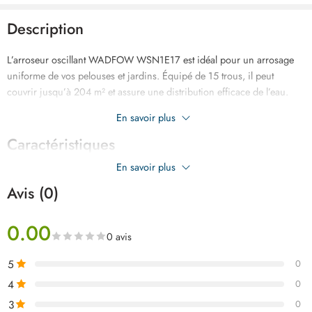
Description
L’arroseur oscillant WADFOW WSN1E17 est idéal pour un arrosage
uniforme de vos pelouses et jardins. Équipé de 15 trous, il peut
couvrir jusqu’à 204 m² et assure une distribution efficace de l’eau.
Son mécanisme à train d’engrenage puissant garantit une oscillation
En savoir plus
régulière et durable pour un arrosage précis et sans effort.
Caractéristiques
En savoir plus
Avis (0)
0.00
0 avis
5
0
4
0
3
0