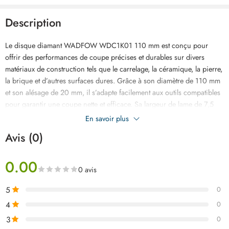
Description
Le disque diamant WADFOW WDC1K01 110 mm est conçu pour
offrir des performances de coupe précises et durables sur divers
matériaux de construction tels que le carrelage, la céramique, la pierre,
la brique et d’autres surfaces dures. Grâce à son diamètre de 110 mm
et son alésage de 20 mm, il s’adapte facilement aux outils compatibles
pour garantir une coupe nette et efficace. Sa largeur de lame de 7,5
mm assure une excellente résistance à l’usure et une longue durée de
En savoir plus
vie, même lors d’utilisations intensives. Fabriqué avec des segments
Avis (0)
diamant de haute qualité, il permet un travail rapide et précis pour les
professionnels comme pour les bricoleurs exigeants. Livré dans un
0.00
emballage sous blister double pour une protection optimale, ce disque
0 avis
diamant WADFOW est le choix idéal pour vos travaux de découpe, au
meilleur prix en Tunisie.
5
0
4
0
3
0