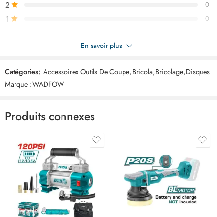
2
0
1
0
Soyez le premier à donner votre avis sur “WADFOW Disque
En savoir plus
diamant 110mm WDC1K01”
Catégories:
Accessoires Outils De Coupe
,
Bricola
,
Bricolage
,
Disques
Commentaires
Marque :
WADFOW
Il n'y a pas encore de critiques.
Produits connexes