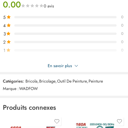
0.00
0 avis
5
0
4
0
3
0
2
0
1
0
Soyez le premier à donner votre avis sur “WADFOW rouleau
En savoir plus
peinture polyester 230mm WCB1909”
Catégories:
Bricola
,
Bricolage
,
Outil De Peinture
,
Peinture
Commentaires
Marque :
WADFOW
Il n'y a pas encore de critiques.
Produits connexes