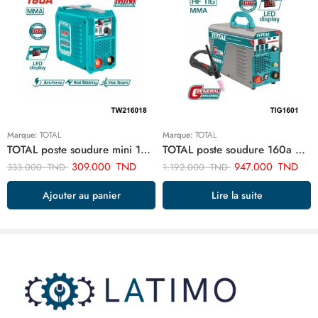
Marque:
TOTAL
Marque:
TOTAL
TOTAL poste soudure mini 160a TW216018
TOTAL poste soudure 160a 4.0 tig mma onduleur TIG1601
309.000
TND
947.000
TND
333.000
TND
1.192.000
TND
Ajouter au panier
Lire la suite