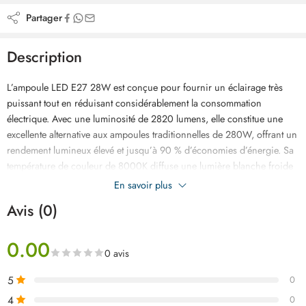
Partager
Description
L’ampoule LED E27 28W est conçue pour fournir un éclairage très
puissant tout en réduisant considérablement la consommation
électrique. Avec une luminosité de 2820 lumens, elle constitue une
excellente alternative aux ampoules traditionnelles de 280W, offrant un
rendement lumineux élevé et jusqu’à 90 % d’économies d’énergie. Sa
température de couleur de 8000K diffuse une lumière blanche froide
intense, idéale pour les ateliers, garages, entrepôts, commerces,
En savoir plus
bureaux, halls et autres espaces nécessitant une forte visibilité. Dotée
Avis (0)
d’un culot standard E27, elle s’installe facilement sur la plupart des
luminaires compatibles. Sa classe énergétique A+ garantit une
0.00
consommation optimisée tout en assurant un éclairage performant et
0 avis
constant. Fonctionnant sous une tension de 170 à 270V, elle offre une
excellente fiabilité au quotidien. Avec une durée de vie de 15 000
5
0
heures et une garantie de 2 ans, cette ampoule LED E27 28W est une
4
0