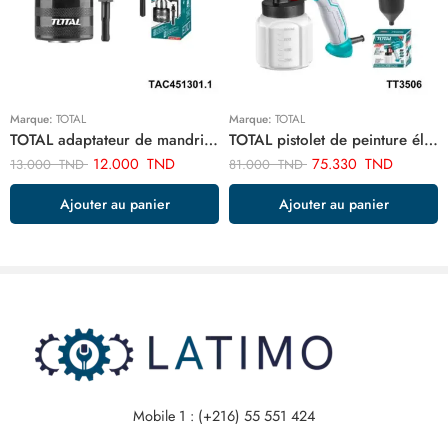
Marque:
TOTAL
Marque:
TOTAL
TOTAL adaptateur de mandrin de foret sds plus TAC451301.1
TOTAL pistolet de peinture électrique 450w TT3506
12.000
TND
75.330
TND
13.000
TND
81.000
TND
Ajouter au panier
Ajouter au panier
Mobile 1 : (+216) 55 551 424