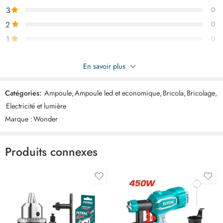
solution durable et économique au meilleur prix en Tunisie.
3
0
2
0
1
0
Soyez le premier à donner votre avis sur “WONDER Lampe led
En savoir plus
28w ART28W”
Catégories:
Ampoule
,
Ampoule led et economique
,
Bricola
,
Bricolage
,
Commentaires
Electricité et lumière
Il n'y a pas encore de critiques.
Marque :
Wonder
Produits connexes