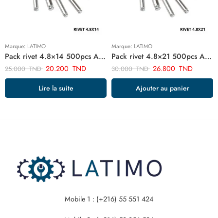
Marque:
LATIMO
Marque:
LATIMO
Pack rivet 4.8×14 500pcs ART030001
Pack rivet 4.8×21 500pcs ART029971
20.200
TND
26.800
TND
25.000
TND
30.000
TND
Lire la suite
Ajouter au panier
Mobile 1 : (+216) 55 551 424