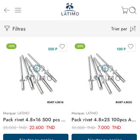
Filtres
Trier par
-10%
-30%
Marque:
LATIMO
Marque:
LATIMO
Pack rivet 4.8×16 500 pcs ART03002
Pack rivet 4.8×25 100pcs ART02403
22.600
TND
7.000
TND
25.000
TND
10.000
TND
Ajouter au panier
Ajouter au panier