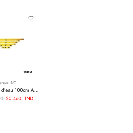
arque:
BATI
BATI niveau d’eau 100cm ART02991
20.460
TND
ND