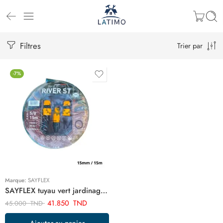
Filtres
Trier par
-7%
Marque:
SAYFLEX
SAYFLEX tuyau vert jardinage 15m 15mm ART01826
41.850
TND
45.000
TND
Ajouter au panier