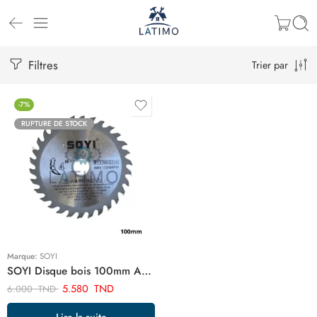
Filtres
Trier par
-7%
RUPTURE DE STOCK
Marque:
SOYI
SOYI Disque bois 100mm ART03075
5.580
TND
6.000
TND
Lire la suite