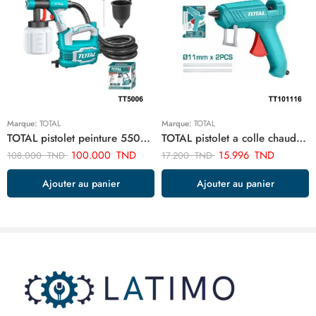
Marque:
TOTAL
Marque:
TOTAL
TOTAL pistolet peinture 550w TT5006
TOTAL pistolet a colle chaude 100w TT101116
100.000
TND
15.996
TND
108.000
TND
17.200
TND
Ajouter au panier
Ajouter au panier