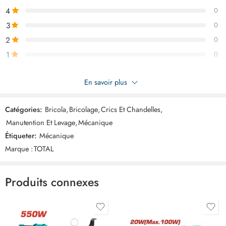
4
0
3
0
2
0
1
0
Soyez le premier à donner votre avis sur “TOTAL cric bouteille
En savoir plus
hydraulique 4 tonnes THT109042”
Catégories:
Bricola
,
Bricolage
,
Crics Et Chandelles
,
Commentaires
Manutention Et Levage
,
Mécanique
Il n'y a pas encore de critiques.
Étiqueter:
Mécanique
Marque :
TOTAL
Produits connexes