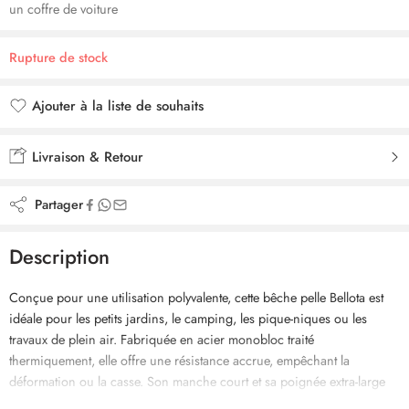
un coffre de voiture
Rupture de stock
Ajouter à la liste de souhaits
Ajouté à la liste de souhaits
Livraison & Retour
Partager
Description
Conçue pour une utilisation polyvalente, cette bêche pelle Bellota est
idéale pour les petits jardins, le camping, les pique-niques ou les
travaux de plein air. Fabriquée en acier monobloc traité
thermiquement, elle offre une résistance accrue, empêchant la
déformation ou la casse. Son manche court et sa poignée extra-large
en polypropylène garantissent une prise en main confortable et une