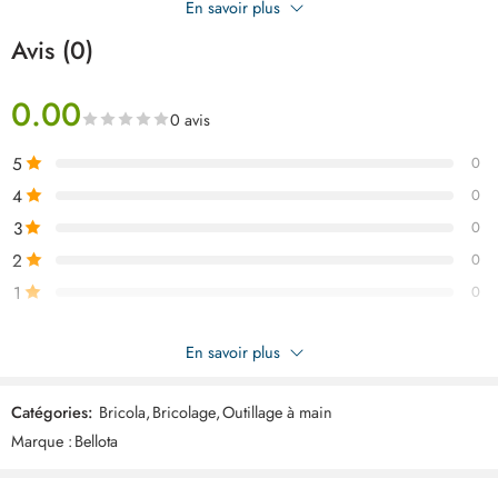
En savoir plus
maniabilité optimale.
Avis (0)
0.00
0 avis
5
0
4
0
3
0
2
0
1
0
Soyez le premier à donner votre avis sur “BELLOTA Beche pelle
En savoir plus
pm 68cm ART03541”
Catégories:
Bricola
,
Bricolage
,
Outillage à main
Commentaires
Marque :
Bellota
Il n'y a pas encore de critiques.