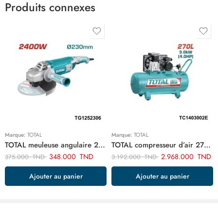
Produits connexes
Marque:
TOTAL
Marque:
TOTAL
TOTAL meuleuse angulaire 2400w-230mm TG1252306
TOTAL compresseur d’air 270 litre TC1403002E
348.000
TND
2.968.000
TND
375.000
TND
3.192.000
TND
Ajouter au panier
Ajouter au panier