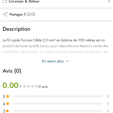
Livraison & Retour
Partager
Description
Le fil rigide Tunisie Câble 2,5 mm² en bobine de 100 mètres est un
produit de haute qualité conçu pour répondre aux besoins variés des
installations électriques. Ce câble est particulièrement adapté pour les
circuits électriques résidentiels, commerciaux, et industriels, offrant
En savoir plus
une fiabilité et une performance exceptionnelles.
Avis (0)
0.00
0 avis
5
0
4
0
3
0