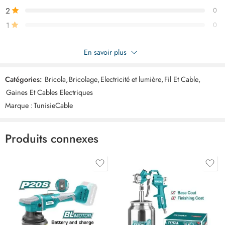
2
0
1
0
Soyez le premier à donner votre avis sur “Tunisie cable fil rigide
En savoir plus
2.5 mm² – bobine 100 metres”
Catégories:
Bricola
,
Bricolage
,
Electricité et lumière
,
Fil Et Cable
,
Commentaires
Gaines Et Cables Electriques
Il n'y a pas encore de critiques.
Marque :
TunisieCable
Produits connexes