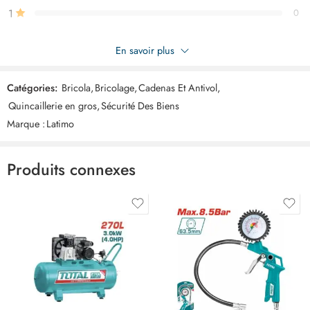
1
0
Soyez le premier à donner votre avis sur “Cadenas avec tige
En savoir plus
90mm ART02887”
Catégories:
Bricola
,
Bricolage
,
Cadenas Et Antivol
,
Commentaires
Quincaillerie en gros
,
Sécurité Des Biens
Il n'y a pas encore de critiques.
Marque :
Latimo
Produits connexes