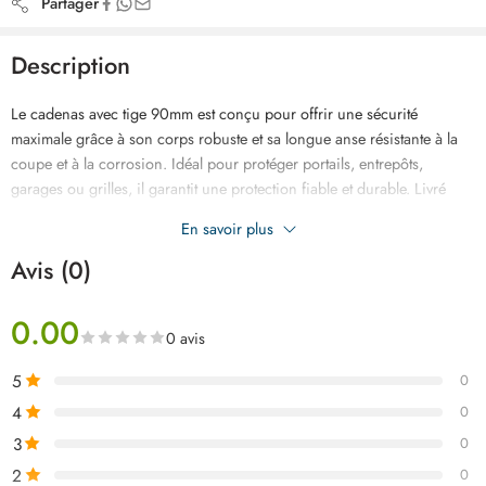
Partager
Description
Le cadenas avec tige 90mm est conçu pour offrir une sécurité
maximale grâce à son corps robuste et sa longue anse résistante à la
coupe et à la corrosion. Idéal pour protéger portails, entrepôts,
garages ou grilles, il garantit une protection fiable et durable. Livré
avec des clés solides, il allie praticité, longévité et confiance au
En savoir plus
quotidien.
Avis (0)
0.00
0 avis
5
0
4
0
3
0
2
0