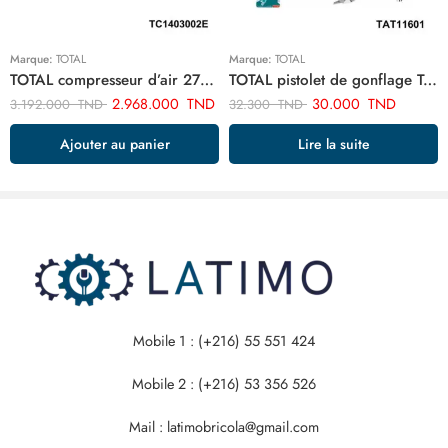
Marque:
TOTAL
Marque:
TOTAL
TOTAL compresseur d’air 270 litre TC1403002E
TOTAL pistolet de gonflage TAT11601
2.968.000
TND
30.000
TND
3.192.000
TND
32.300
TND
Ajouter au panier
Lire la suite
Mobile 1 : (+216) 55 551 424
Mobile 2 : (+216) 53 356 526
Mail : latimobricola@gmail.com