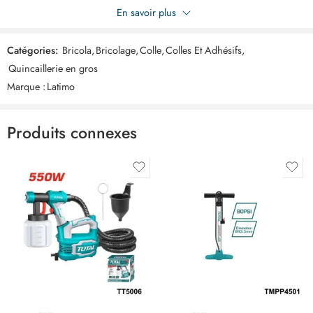
Soyez le premier à donner votre avis sur “Colle à chaud 01kg
En savoir plus
ART06987”
Catégories:
Bricola
,
Bricolage
,
Colle
,
Colles Et Adhésifs
,
Commentaires
Quincaillerie en gros
Il n'y a pas encore de critiques.
Marque :
Latimo
Produits connexes