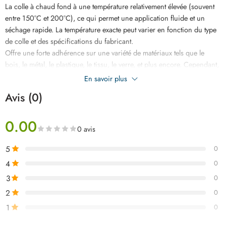
La colle à chaud fond à une température relativement élevée (souvent
entre 150°C et 200°C), ce qui permet une application fluide et un
séchage rapide. La température exacte peut varier en fonction du type
de colle et des spécifications du fabricant.
Offre une forte adhérence sur une variété de matériaux tels que le
bois, le métal, le plastique, le tissu, le verre, et plus encore. Cependant,
l’adhérence peut varier en fonction du matériau et des conditions
En savoir plus
d’application.
Avis (0)
0.00
0 avis
5
0
4
0
3
0
2
0
1
0