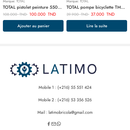
Marque:
TOTAL
Marque:
TOTAL
TOTAL pistolet peinture 550w TT5006
TOTAL pompe bicyclette TMPP4501
100.000
TND
37.000
TND
108.000
TND
39.900
TND
Ajouter au panier
Lire la suite
Mobile 1 : (+216) 55 551 424
Mobile 2 : (+216) 53 356 526
Mail : latimobricola@gmail.com