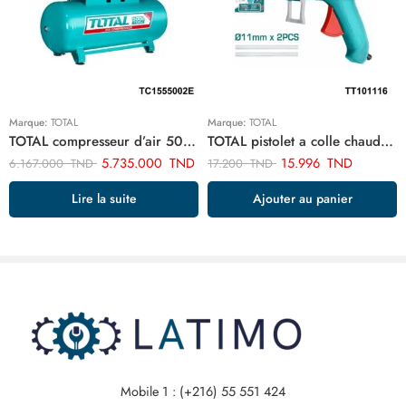
Marque:
TOTAL
Marque:
TOTAL
TOTAL compresseur d’air 500 litre 5.5hp TC1555002E
TOTAL pistolet a colle chaude 100w TT101116
5.735.000
TND
15.996
TND
6.167.000
TND
17.200
TND
Lire la suite
Ajouter au panier
Mobile 1 : (+216) 55 551 424