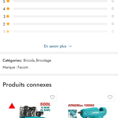
5
0
4
0
3
0
2
0
1
0
Soyez le premier à donner votre avis sur “FACOM metre 8m
En savoir plus
antichoc ART02224”
Catégories:
Bricola
,
Bricolage
Commentaires
Marque :
Facom
Il n'y a pas encore de critiques.
Produits connexes