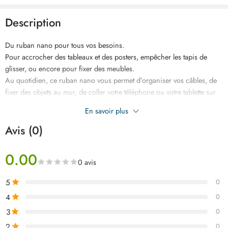
Description
Du ruban nano pour tous vos besoins.
Pour accrocher des tableaux et des posters, empêcher les tapis de
glisser, ou encore pour fixer des meubles.
Au quotidien, ce ruban nano vous permet d’organiser vos câbles, de
fixer des objets au mur, de coller votre téléphone ou votre tablette sur
n’importe quelle surface, ou tout simplement de fixer n’importe quel
En savoir plus
objet où vous le souhaitez.
Avis (0)
0.00
0 avis
5
0
4
0
3
0
2
0