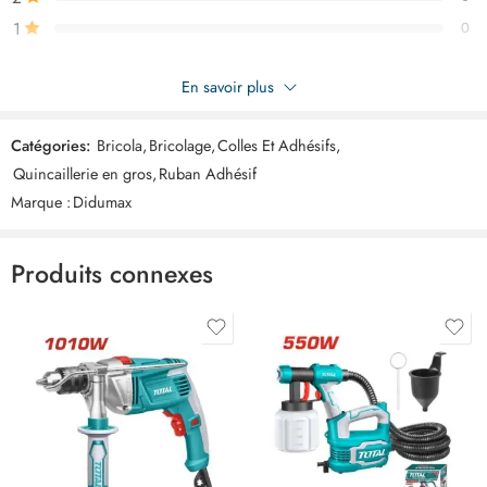
1
0
Soyez le premier à donner votre avis sur “DIDUMAX Scotch
En savoir plus
double face transparent gm ART03598”
Catégories:
Bricola
,
Bricolage
,
Colles Et Adhésifs
,
Commentaires
Quincaillerie en gros
,
Ruban Adhésif
Il n'y a pas encore de critiques.
Marque :
Didumax
Produits connexes