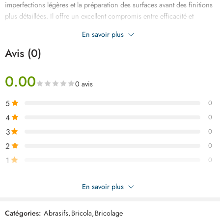
imperfections légères et la préparation des surfaces avant des finitions
plus détaillées. Il offre un excellent compromis entre efficacité et
finesse, ce qui en fait un choix privilégié pour les travaux nécessitant
En savoir plus
une surface uniforme et bien préparée.
Avis (0)
0.00
0 avis
5
0
4
0
3
0
2
0
1
0
Soyez le premier à donner votre avis sur “Disque abrasif p100
En savoir plus
ARTP100”
Catégories:
Abrasifs
,
Bricola
,
Bricolage
Commentaires