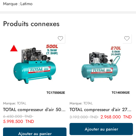
Marque :
Latimo
Il n'y a pas encore de critiques.
Produits connexes
Marque:
TOTAL
Marque:
TOTAL
TOTAL compresseur d’air 500 litre 7.5hp TC1755002E
TOTAL compresseur d’air 270 litre TC1403002E
6.450.000
TND
2.968.000
TND
3.192.000
TND
5.998.500
TND
Ajouter au panier
Ajouter au panier