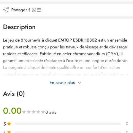
Partager
Description
Le jeu de 8 tournevis à cliquet
EMTOP ESDRH0802
est un ensemble
pratique et robuste conçu pour les travaux de vissage et de dévissage
rapides et efficaces. Fabriqué en acier chrome-vanadium (CR-V), il
garantit une excellente résistance à l’usure et une longue durée de vie.
La poignée à cliquet de haute qualité offre un confort d’utilisation
optimal et permet un travail plus rapide avec moins d’effort, idéal pour
les interventions répétitives. Le kit comprend 7 embouts de 25 mm
En savoir plus
couvrant les principales applications : SL5, SL6, PH1, PH2, PH3, T15
Avis (0)
et T20, offrant ainsi une grande polyvalence pour les travaux de
bricolage, maintenance et assemblage. Compact et facile à transporter,
0.00
cet ensemble est conditionné en demi blister double pour une
0 avis
protection optimale. Le jeu de tournevis à cliquet EMTOP ESDRH0802
est un outil indispensable pour les professionnels comme pour les
5
0
bricoleurs, disponible au meilleur prix en Tunisie.
4
0