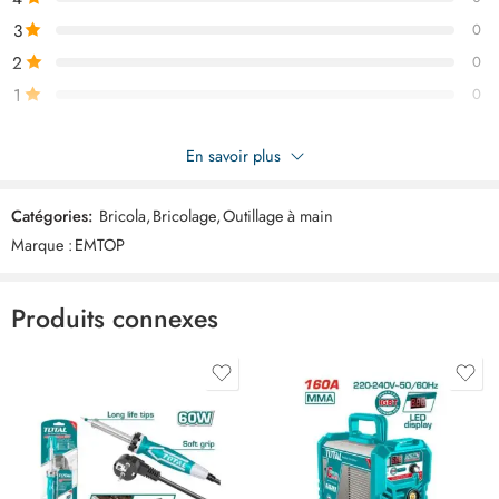
3
0
2
0
1
0
Soyez le premier à donner votre avis sur “EMTOP Jeu de 8
En savoir plus
tourenvis a cliquet ESDRH0802”
Catégories:
Bricola
,
Bricolage
,
Outillage à main
Commentaires
Marque :
EMTOP
Il n'y a pas encore de critiques.
Produits connexes