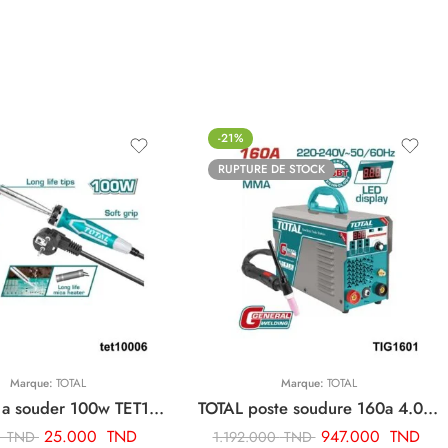
-21%
RUPTURE DE STOCK
Marque:
TOTAL
Marque:
TOTAL
TOTAL fer a souder 100w TET10006
TOTAL poste soudure 160a 4.0 tig mma onduleur TIG1601
25.000
TND
947.000
TND
0
TND
1.192.000
TND