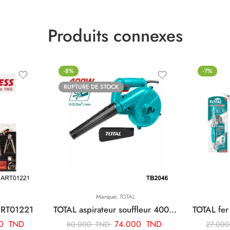
Produits connexes
-8%
-7%
RUPTURE DE STOCK
Marque:
TOTAL
ART01221
TOTAL aspirateur souffleur 400w TB2046
70
TND
74.000
TND
80.000
TND
27.00