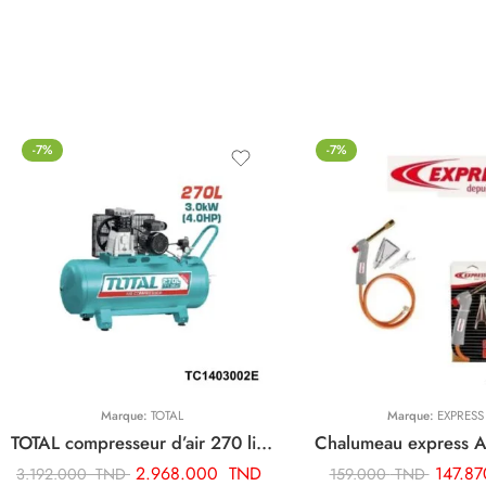
-7%
-7%
Marque:
TOTAL
Marque:
EXPRESS
TOTAL compresseur d’air 270 litre TC1403002E
Chalumeau express 
2.968.000
TND
147.8
3.192.000
TND
159.000
TND