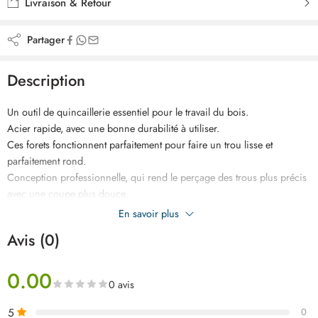
Livraison & Retour
Partager
Description
Un outil de quincaillerie essentiel pour le travail du bois.
Acier rapide, avec une bonne durabilité à utiliser.
Ces forets fonctionnent parfaitement pour faire un trou lisse et
parfaitement rond.
Conception professionnelle, qui rend le perçage des trous plus précis
avec une coupe plus douce.
Convient pour percer des trous dans la tôle, la plaque d’acier, la
En savoir plus
plaque d’aluminium, le laiton ou le bois.
Avis (0)
Cet ensemble de forets comprend 3 tailles (4-12 mm, 4-20 mm, 4-32
mm), qui répondent parfaitement à vos différents besoins.
0.00
0 avis
5
0