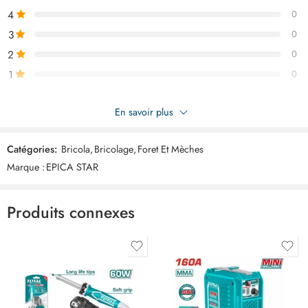
4
0
3
0
2
0
1
0
Soyez le premier à donner votre avis sur “EPICA jeu de foret
En savoir plus
pyramide EP10362”
Catégories:
Bricola
,
Bricolage
,
Foret Et Mèches
Commentaires
Marque :
EPICA STAR
Il n'y a pas encore de critiques.
Produits connexes