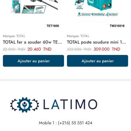
Marque:
TOTAL
Marque:
TOTAL
TOTAL fer a souder 60w TET1606
TOTAL poste soudure mini 160a TW216018
20.460
TND
309.000
TND
22.000
TND
333.000
TND
Ajouter au panier
Ajouter au panier
Mobile 1 : (+216) 55 551 424