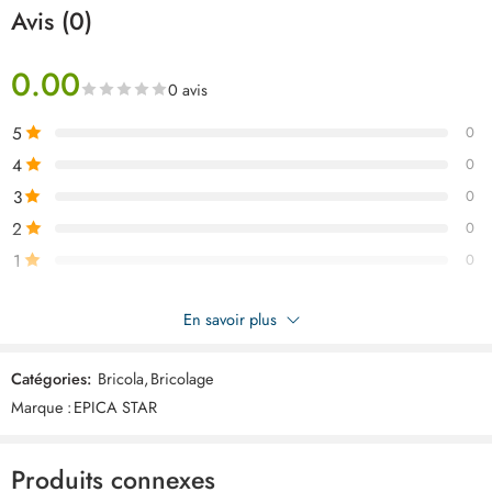
Avis (0)
0.00
0 avis
5
0
4
0
3
0
2
0
1
0
Soyez le premier à donner votre avis sur “EPICA niveau d’eau
En savoir plus
50cm EP30320”
Catégories:
Bricola
,
Bricolage
Commentaires
Marque :
EPICA STAR
Il n'y a pas encore de critiques.
Produits connexes