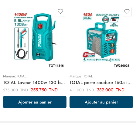
Marque:
TOTAL
Marque:
TOTAL
TOTAL Laveur 1400w 130 bar TGT11316
TOTAL poste soudure 160a inverter TW216028
255.750
TND
382.000
TND
275.000
TND
411.000
TND
Ajouter au panier
Ajouter au panier