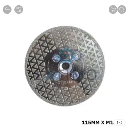
1
/
2