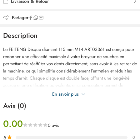
Livraison & Retour
Partager
Description
Le FEITENG Disque diamant 115 mm M14 ART03361 est conçu pour
redonner une efficacité maximale à votre broyeur de souches en
permettant de réaffûter vos dents directement, sans avoir à les retirer de
la machine, ce qui simplifie considérablement l’entretien et réduit les
temps d’arrêt. Chaque disque est double face, offrant une longévité
accrue et une utilisation polyvalente, et sa conception permet de
l’adapter facilement et en toute sécurité à toute meuleuse d’angle
En savoir plus
standard. En utilisant ce disque diamanté, vous gagnez du temps et de
Avis (0)
l’argent tout en maintenant des performances optimales de broyage,
assurant un tranchant précis et durable sur vos dents de broyeur de
0.00
souches.
0 avis
5
0