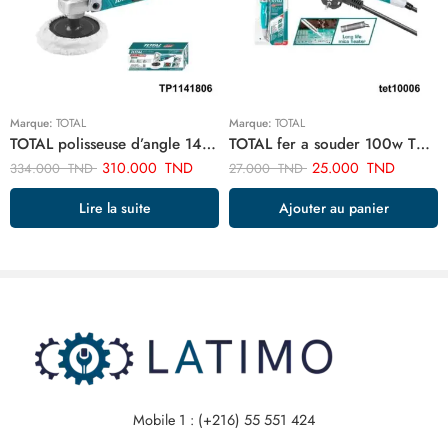
Marque:
TOTAL
Marque:
TOTAL
TOTAL polisseuse d’angle 1400w TP1141806
TOTAL fer a souder 100w TET10006
310.000
TND
25.000
TND
334.000
TND
27.000
TND
Lire la suite
Ajouter au panier
Mobile 1 : (+216) 55 551 424