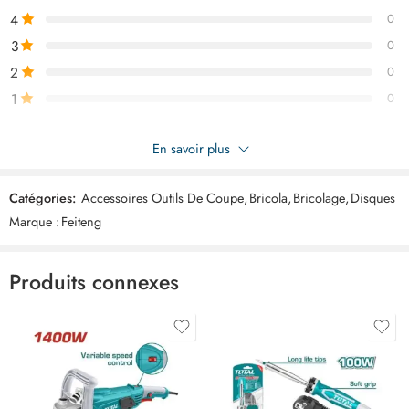
4
0
3
0
2
0
1
0
Soyez le premier à donner votre avis sur “FEITENG Disque
En savoir plus
diamant 115mm m14 ART03361”
Catégories:
Accessoires Outils De Coupe
,
Bricola
,
Bricolage
,
Disques
Commentaires
Marque :
Feiteng
Il n'y a pas encore de critiques.
Produits connexes