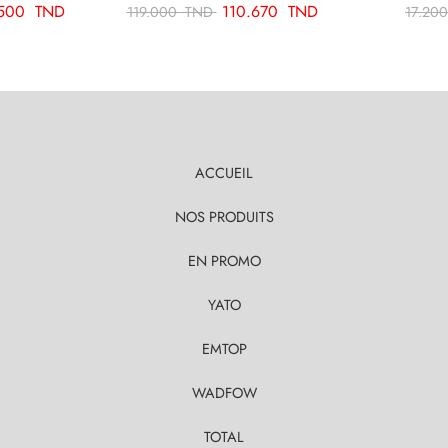
.500
TND
110.670
TND
119.000
TND
17.20
ACCUEIL
NOS PRODUITS
EN PROMO
YATO
EMTOP
WADFOW
TOTAL