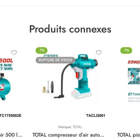
Produits connexes
-7%
-7%
RUPTURE DE STOCK
Marque:
TOTAL
TOTAL compresseur d’air 500 litre 7.5hp TC1755002E
TOTAL compresseur d’air automatique sans fil TACLI2001