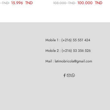
15.996
TND
100.000
TND
0
TND
108.000
TND
Mobile 1 : (+216) 55 551 424
Mobile 2 : (+216) 53 356 526
Mail : latimobricola@gmail.com