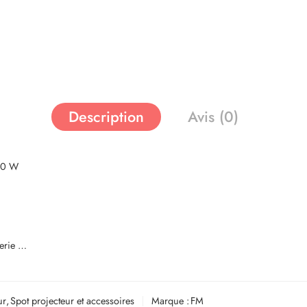
Description
Avis (0)
 30 W
lerie …
ur
,
Spot projecteur et accessoires
Marque :
FM