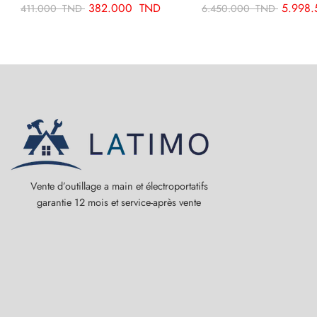
382.000
TND
5.998
411.000
TND
6.450.000
TND
Vente d’outillage a main et électroportatifs
garantie 12 mois et service-après vente