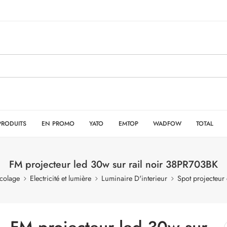
PRODUITS
EN PROMO
YATO
EMTOP
WADFOW
TOTAL
FM projecteur led 30w sur rail noir 38PR703BK
icolage
Electricité et lumière
Luminaire D'interieur
Spot projecteur 