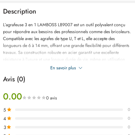
Description
L’agrafeuse 3 en 1 LAMBOSS LB9007 est un outil polyvalent conçu
pour répondre aux besoins des professionnels comme des bricoleurs.
Compatible avec les agrafes de type U, T et L, elle accepte des
longueurs de 6 à 14 mm, offrant une grande flexibilité pour différents
travaux. Sa construction robuste en acier garantit une excellente
résistance à l’usure et une longue durée de vie, même en utilisation
intensive. Elle permet une fixation rapide et efficace sur le bois ainsi
En savoir plus
que sur les matériaux tendres, assurant un travail propre et précis.
Avis (0)
Idéale pour les travaux de tapisserie, de décoration, de câblage, de
menuiserie et de bricolage, cette agrafeuse allie puissance, fiabilité et
0.00
confort d’utilisation pour tous vos projets.
0 avis
5
0
4
0
3
0