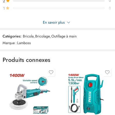
2
0
1
0
Soyez le premier à donner votre avis sur “LAMBOSS Agrafeuse
En savoir plus
3en1 LB9007”
Catégories:
Bricola
,
Bricolage
,
Outillage à main
Commentaires
Marque :
Lamboss
Il n'y a pas encore de critiques.
Produits connexes