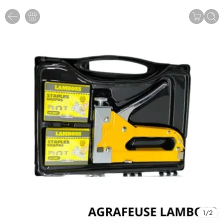
1
/
2