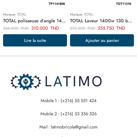
Marque:
TOTAL
Marque:
TOTAL
TOTAL polisseuse d’angle 1400w TP1141806
TOTAL Laveur 1400w 130 bar TGT11316
310.000
TND
255.750
TND
334.000
TND
275.000
TND
Lire la suite
Ajouter au panier
Mobile 1 : (+216) 55 551 424
Mobile 2 : (+216) 53 356 526
Mail : latimobricola@gmail.com