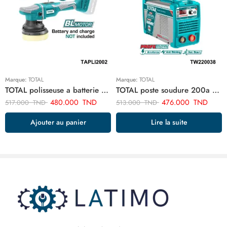
Marque:
TOTAL
Marque:
TOTAL
TOTAL polisseuse a batterie TAPLI2002
TOTAL poste soudure 200a TW220038
480.000
TND
476.000
TND
517.000
TND
513.000
TND
Ajouter au panier
Lire la suite