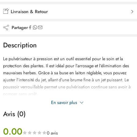
Ajouté à la liste de souhaits
Livraison & Retour
Partager
Description
Le pulvérisateur à pression est un outil essentiel pour le soin et la
protection des plantes. Il est idéal pour l’arrosage et l’élimination des
mauvaises herbes. Grâce à sa buse en laiton réglable, vous pouvez
ajuster l’intensité du jet, allant d’une brume fine à un jet puissant. Le
poussoir verrouillable permet une pulvérisation continue sans avoir à
pomper sans arrêt.
En savoir plus
Ce pulvérisateur est conçu pour pulvériser de l’eau ou des pesticides.
Avis (0)
Il est équipé d’une échelle graduée en litres et en onces pour indiquer
le niveau de remplissage, vous permettant de garder un œil sur la
quantité de liquide restante. Pour maintenir la buse en bon état, il est
0.00
0 avis
recommandé de la tremper dans du vinaigre tous les deux mois afin