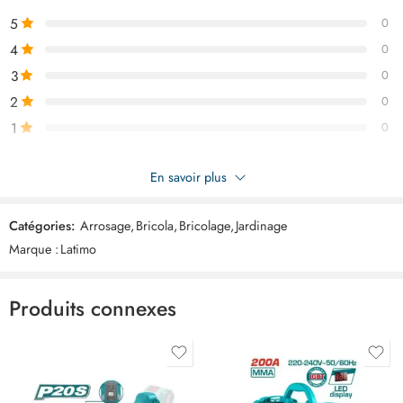
d’éliminer le calcaire et la saleté.
5
0
4
0
3
0
2
0
1
0
Soyez le premier à donner votre avis sur “LATIMO Bouteille 2 litre
En savoir plus
pulverisateur ART03649”
Catégories:
Arrosage
,
Bricola
,
Bricolage
,
Jardinage
Commentaires
Marque :
Latimo
Il n'y a pas encore de critiques.
Produits connexes