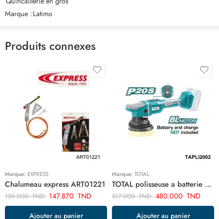
Quincaillerie en gros
Il n'y a pas encore de critiques.
Marque :
Latimo
Produits connexes
Marque:
EXPRESS
Marque:
TOTAL
Chalumeau express ART01221
TOTAL polisseuse a batterie TAPLI2002
147.870
TND
480.000
TND
159.000
TND
517.000
TND
Ajouter au panier
Ajouter au panier