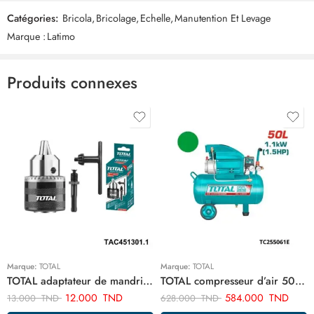
Catégories:
Bricola
,
Bricolage
,
Echelle
,
Manutention Et Levage
Commentaires
Marque :
Latimo
Il n'y a pas encore de critiques.
Produits connexes
Marque:
TOTAL
Marque:
TOTAL
TOTAL adaptateur de mandrin de foret sds plus TAC451301.1
TOTAL compresseur d’air 50 litre TC255061E
12.000
TND
584.000
TND
13.000
TND
628.000
TND