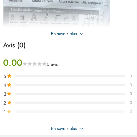
En savoir plus
Avis (0)
0.00
0 avis
5
0
4
0
3
0
2
0
1
0
Soyez le premier à donner votre avis sur “LATIMO Echelle ascada
En savoir plus
multifonction 4×4 ART03539”